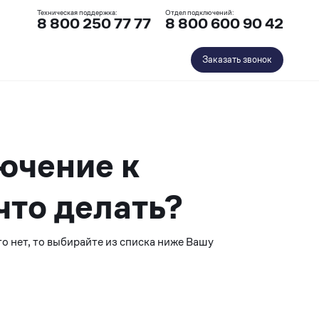
Техническая поддержка:
Отдел подключений:
8 800 250 77 77
8 800 600 90 42
Заказать звонок
ючение к
что делать?
о нет, то выбирайте из списка ниже Вашу