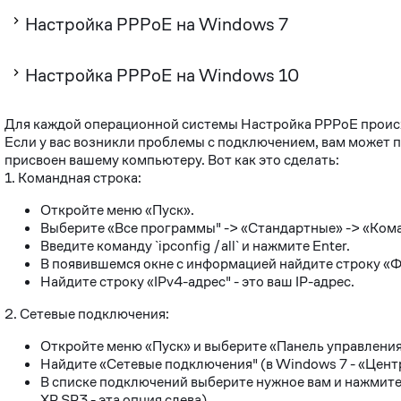
Настройка PPPoE на Windows 7
Настройка PPPoE на Windows 10
Для каждой операционной системы Настройка PPPoE происхо
Если у вас возникли проблемы с подключением, вам может 
присвоен вашему компьютеру. Вот как это сделать:
1. Командная строка:
Откройте меню «Пуск».
Выберите «Все программы" -> «Стандартные» -> «Кома
Введите команду `ipconfig /all` и нажмите Enter.
В появившемся окне с информацией найдите строку «Ф
Найдите строку «IPv4-адрес" - это ваш IP-адрес.
2. Сетевые подключения:
Откройте меню «Пуск» и выберите «Панель управления
Найдите «Сетевые подключения" (в Windows 7 - «Цент
В списке подключений выберите нужное вам и нажмит
XP SP3 - эта опция слева).