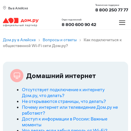
Техническая поддержка:
Вы в Алейске
8 800 250 77 77
≡
Отдел подключений:
8 800 600 90 42
Дом.ру в Алейске
›
Вопросы и ответы
›
Как подключиться к
общественной Wi-Fi сети Дом.ру?
Домашний интернет
Отсутствует подключение к интернету
Дом.ру, что делать?
Не открываются страницы, что делать?
Почему интернет или телевидение Дом.ру не
работают?
Доступ к информации в России: Важные
моменты
Что делать если забыл пароль от Wi-Fi?