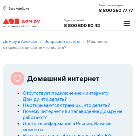
Техническая поддержка:
Вы в Алейске
8 800 250 77 77
≡
Отдел подключений:
8 800 600 90 42
Дом.ру в Алейске
›
Вопросы и ответы
›
Медленно
открываются сайты что делать?
Домашний интернет
Отсутствует подключение к интернету
Дом.ру, что делать?
Не открываются страницы, что делать?
Почему интернет или телевидение Дом.ру не
работают?
Доступ к информации в России: Важные
моменты
Что делать если забыл пароль от Wi-Fi?