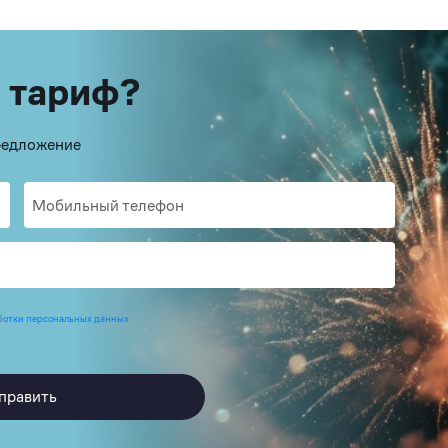
 тариф?
предложение
ботки персональных данных
править