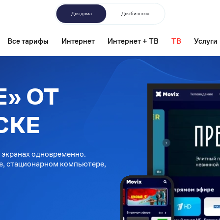
Для дома
Для бизнеса
Все тарифы
Интернет
Интернет + ТВ
ТВ
Услуги
» ОТ
СКЕ
 экранах одновременно.
е, стационарном компьютере,