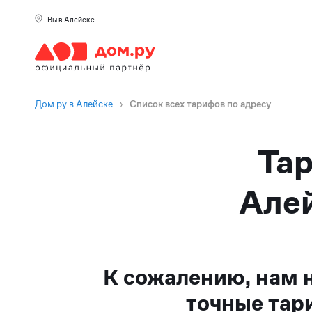
Вы в Алейске
Дом.ру в Алейске
›
Список всех тарифов по адресу
Тар
Алей
К сожалению, нам 
точные тар