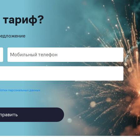
 тариф?
предложение
ботки персональных данных
править