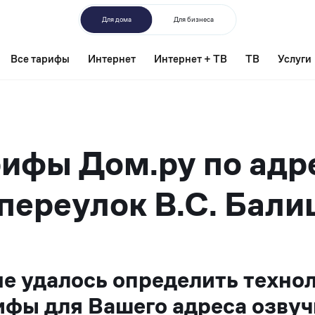
Для дома
Для бизнеса
Все тарифы
Интернет
Интернет + ТВ
ТВ
Услуги
ифы Дом.ру по адр
переулок В.С. Бали
не удалось определить техно
ифы для Вашего адреса озвуч