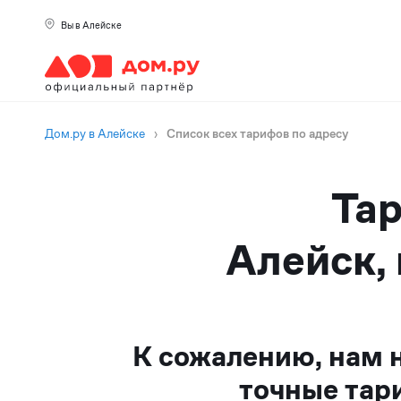
Вы в Алейске
Дом.ру в Алейске
›
Список всех тарифов по адресу
Тар
Алейск, 
К сожалению, нам 
точные тар