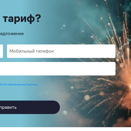
 тариф?
предложение
ботки персональных данных
править