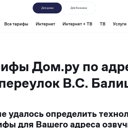
Для дома
Для бизнеса
Все тарифы
Интернет
Интернет + ТВ
ТВ
Услуги
ифы Дом.ру по адр
переулок В.С. Бали
не удалось определить техно
ифы для Вашего адреса озвуч