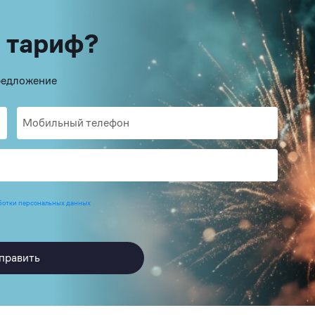
 тариф?
предложение
ботки персональных данных
править