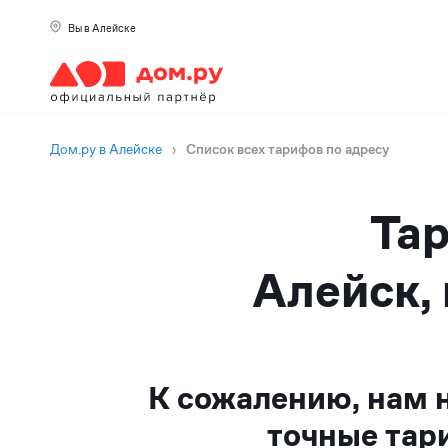
Вы в Алейске
Дом.ру в Алейске
›
Список всех тарифов по адресу
Тар
Алейск, 
К сожалению, нам 
точные тар