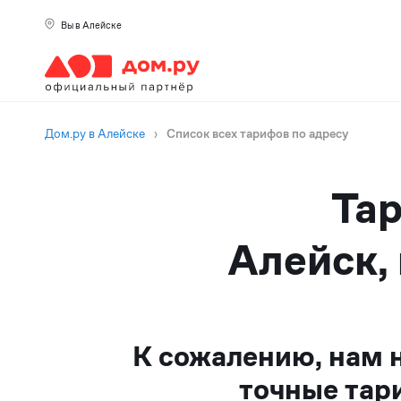
Вы в Алейске
Дом.ру в Алейске
›
Список всех тарифов по адресу
Тар
Алейск, 
К сожалению, нам 
точные тар