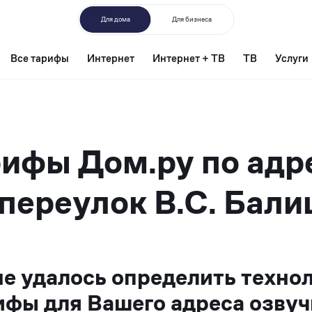
Для дома
Для бизнеса
Все тарифы
Интернет
Интернет + ТВ
ТВ
Услуги
ифы Дом.ру по адр
переулок В.С. Бали
не удалось определить техно
ифы для Вашего адреса озвуч