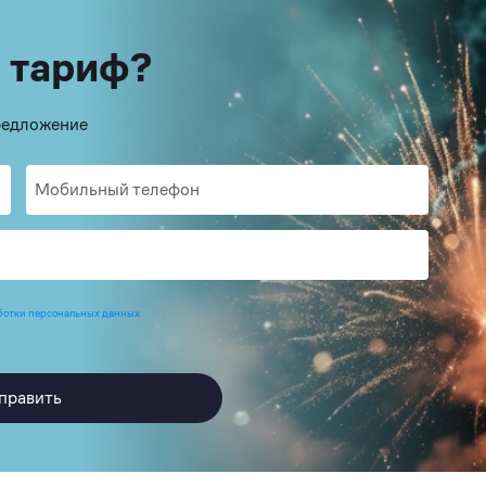
 тариф?
предложение
ботки персональных данных
править