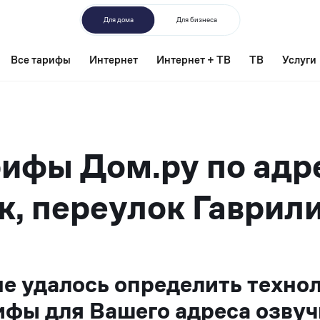
Для дома
Для бизнеса
Все тарифы
Интернет
Интернет + ТВ
ТВ
Услуги
ифы Дом.ру по адр
к, переулок Гаврили
не удалось определить техно
ифы для Вашего адреса озвуч