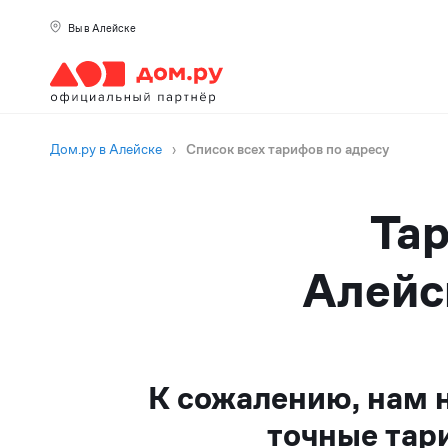
Вы в Алейске
Дом.ру в Алейске
›
Список всех тарифов по адресу
Тар
Алейс
К сожалению, нам 
точные тар