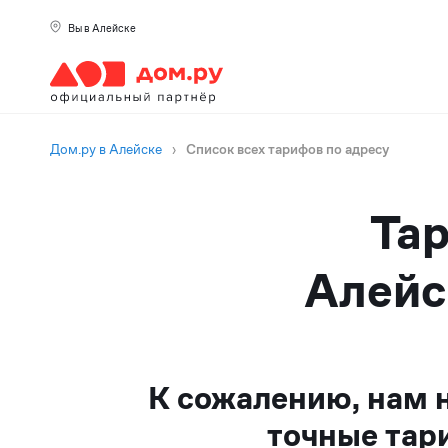
Вы в Алейске
Дом.ру в Алейске
›
Список всех тарифов по адресу
Тар
Алейс
К сожалению, нам 
точные тар