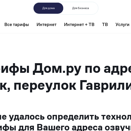
Для дома
Для бизнеса
Все тарифы
Интернет
Интернет + ТВ
ТВ
Услуги
ифы Дом.ру по адр
к, переулок Гаврили
не удалось определить техно
ифы для Вашего адреса озвуч