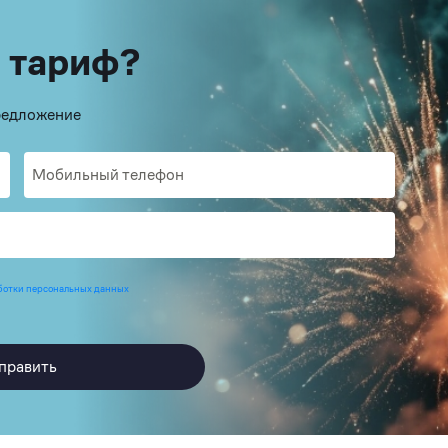
 тариф?
предложение
ботки персональных данных
править