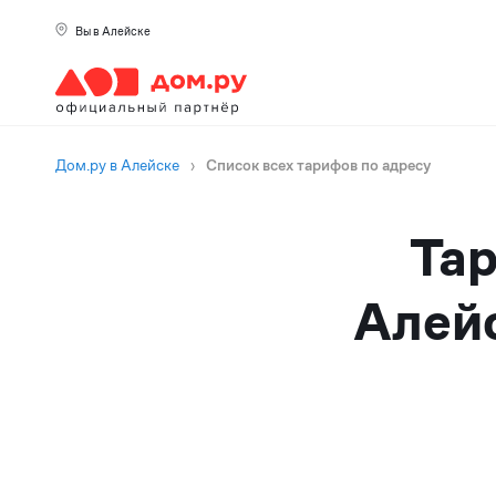
Вы в Алейске
Дом.ру в Алейске
›
Список всех тарифов по адресу
Тар
Алейс