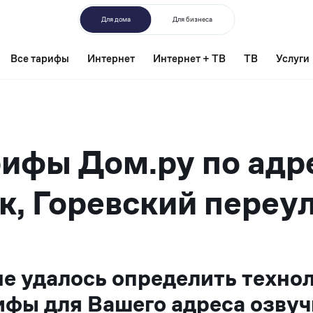
Для дома
Для бизнеса
Все тарифы
Интернет
Интернет + ТВ
ТВ
Услуги
ифы Дом.ру по адр
к, Горевский переул
не удалось определить техно
ифы для Вашего адреса озвуч