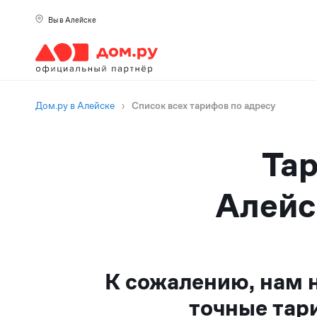
Вы в Алейске
Дом.ру в Алейске
›
Список всех тарифов по адресу
Тар
Алейс
К сожалению, нам 
точные тар