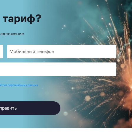
 тариф?
предложение
ботки персональных данных
править