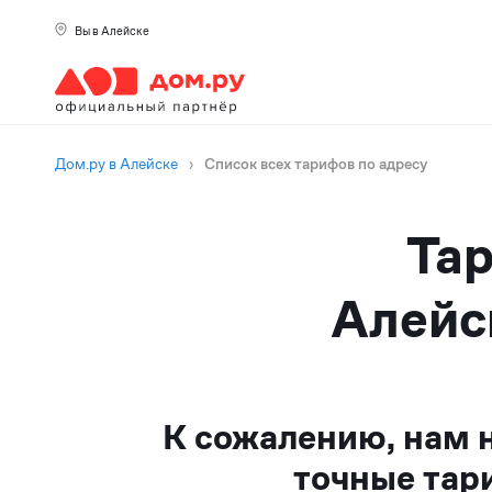
Вы в Алейске
Дом.ру в Алейске
›
Список всех тарифов по адресу
Тар
Алейс
К сожалению, нам 
точные тар