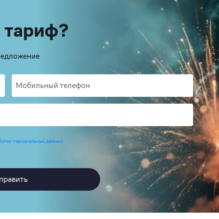
 тариф?
предложение
ботки персональных данных
править