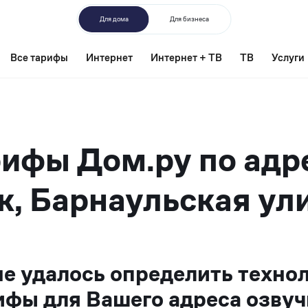
Для дома
Для бизнеса
Все тарифы
Интернет
Интернет + ТВ
ТВ
Услуги
ифы Дом.ру по адр
к, Барнаульская ули
не удалось определить техно
ифы для Вашего адреса озвуч