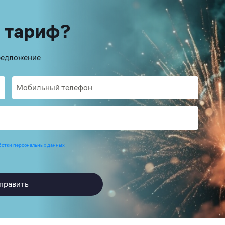
 тариф?
предложение
ботки персональных данных
править