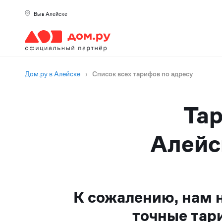
Вы в Алейске
Дом.ру в Алейске
›
Список всех тарифов по адресу
Тар
Алейс
К сожалению, нам 
точные тар