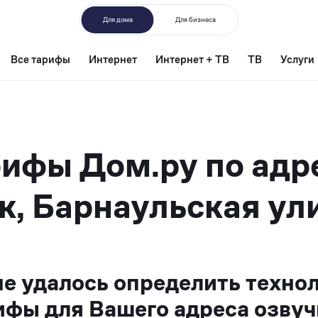
Для дома
Для бизнеса
Все тарифы
Интернет
Интернет + ТВ
ТВ
Услуги
ифы Дом.ру по адр
к, Барнаульская ули
не удалось определить техно
ифы для Вашего адреса озвуч