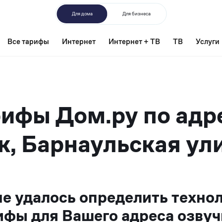
Для дома
Для бизнеса
Все тарифы
Интернет
Интернет + ТВ
ТВ
Услуги
ифы Дом.ру по адр
к, Барнаульская ули
не удалось определить техно
ифы для Вашего адреса озвуч