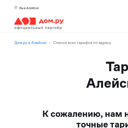
Вы в Алейске
Дом.ру в Алейске
›
Список всех тарифов по адресу
Тар
Алейс
К сожалению, нам 
точные тар