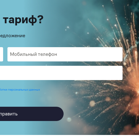
 тариф?
предложение
ботки персональных данных
править