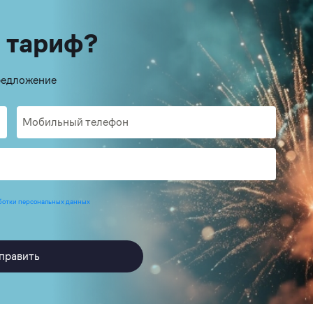
 тариф?
предложение
ботки персональных данных
править