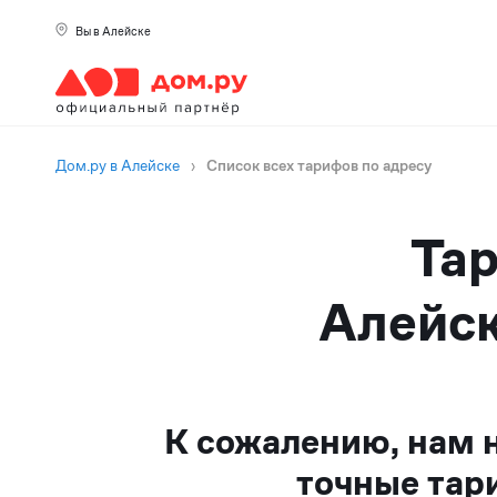
Вы в Алейске
Дом.ру в Алейске
›
Список всех тарифов по адресу
Тар
Алейск
К сожалению, нам 
точные тар