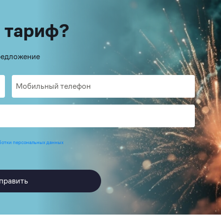
 тариф?
предложение
ботки персональных данных
править