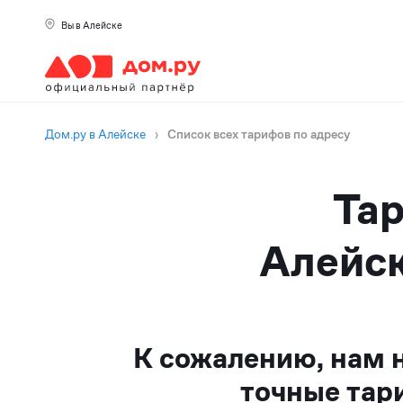
Вы в Алейске
Дом.ру в Алейске
›
Список всех тарифов по адресу
Тар
Алейск
К сожалению, нам 
точные тар