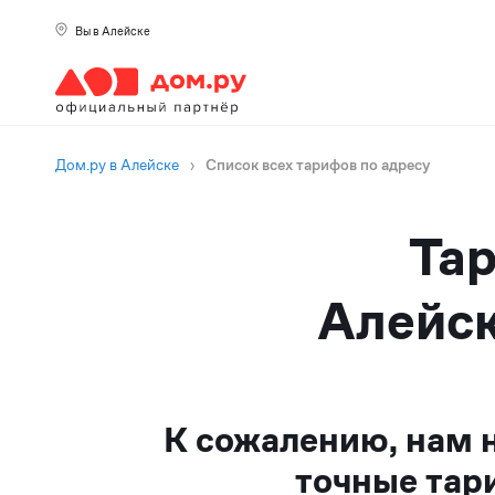
Вы в Алейске
Дом.ру в Алейске
›
Список всех тарифов по адресу
Тар
Алейск
К сожалению, нам 
точные тар