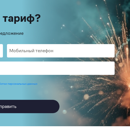
 тариф?
предложение
ботки персональных данных
править