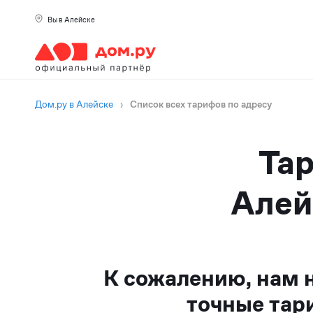
Вы в Алейске
Дом.ру в Алейске
›
Список всех тарифов по адресу
Тар
Алей
К сожалению, нам 
точные тар