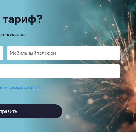
 тариф?
предложение
ботки персональных данных
править