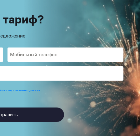
 тариф?
предложение
ботки персональных данных
править