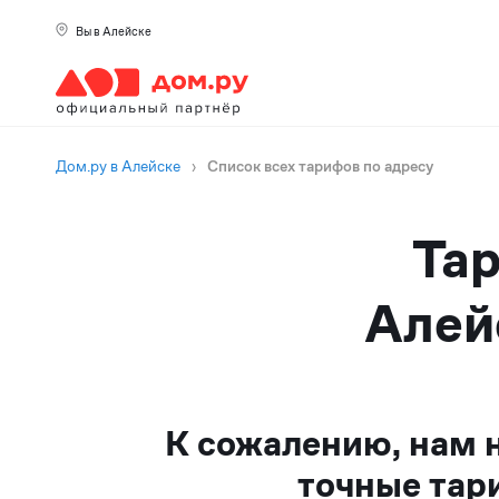
Вы в Алейске
Дом.ру в Алейске
›
Список всех тарифов по адресу
Тар
Алей
К сожалению, нам 
точные тар