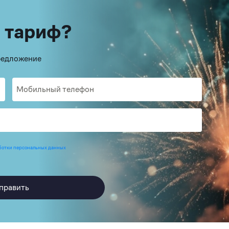
 тариф?
предложение
ботки персональных данных
править