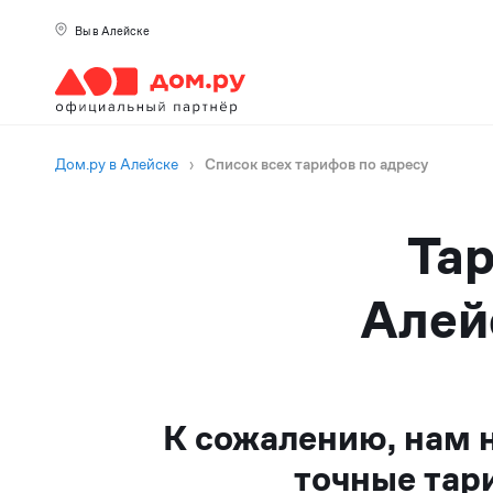
Вы в Алейске
Дом.ру в Алейске
›
Список всех тарифов по адресу
Тар
Алей
К сожалению, нам 
точные тар