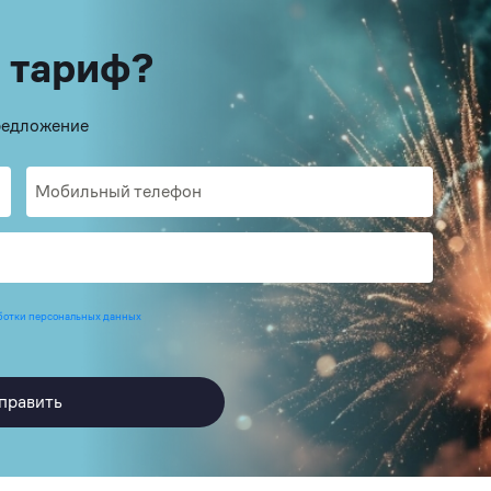
 тариф?
предложение
ботки персональных данных
править