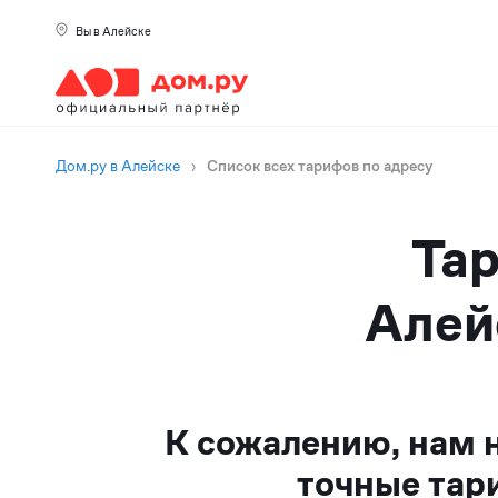
Вы в Алейске
Дом.ру в Алейске
›
Список всех тарифов по адресу
Тар
Алей
К сожалению, нам 
точные тар