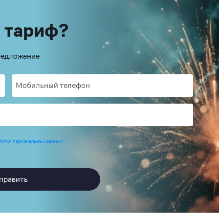
 тариф?
предложение
ботки персональных данных
править