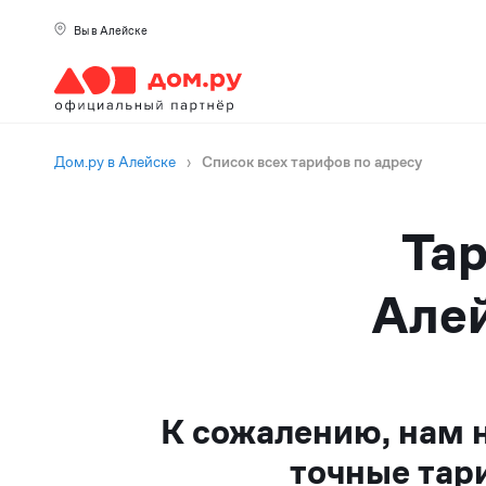
Вы в Алейске
Дом.ру в Алейске
›
Список всех тарифов по адресу
Тар
Алей
К сожалению, нам 
точные тар