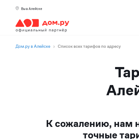
Вы в Алейске
Дом.ру в Алейске
›
Список всех тарифов по адресу
Тар
Алей
К сожалению, нам 
точные тар