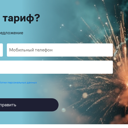
 тариф?
предложение
ботки персональных данных
править