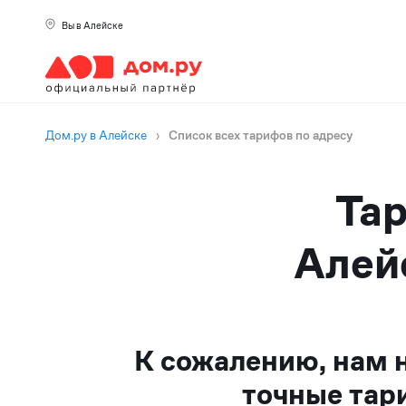
Вы в Алейске
Дом.ру в Алейске
›
Список всех тарифов по адресу
Тар
Алейс
К сожалению, нам 
точные тар