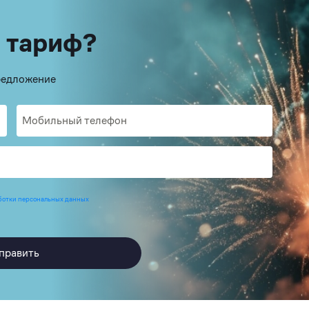
 тариф?
предложение
ботки персональных данных
править