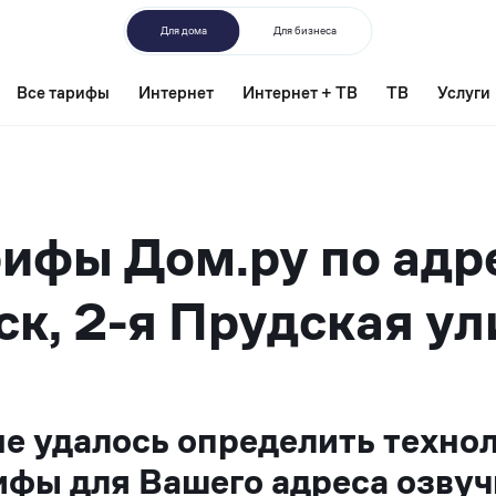
Для дома
Для бизнеса
Все тарифы
Интернет
Интернет + ТВ
ТВ
Услуги
ифы Дом.ру по адр
к, 2-я Прудская ул
не удалось определить техно
ифы для Вашего адреса озвуч